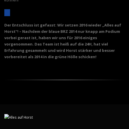
können!
2014 war dabei sein alles, 2016 will Horst Rache!
Der Entschluss ist gefasst: Wir setzen 2016 wieder „Alles auf
Horst“! – Nachdem der blaue BRZ 2014 nur knapp am Podium
vorbei gerast ist, haben wir uns für 2016 einiges
vorgenommen. Das Team ist heiß auf die 24H, hat viel
Erfahrung gesammelt und wird Horst stärker und besser
vorbereitet als 2014 in die grüne Hölle schicken!