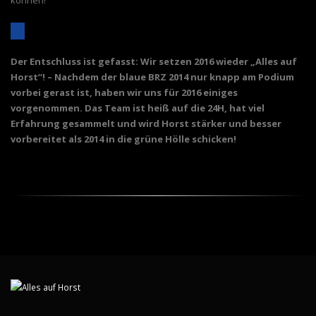
können!
2014 war dabei sein alles, 2016 will Horst Rache!
Der Entschluss ist gefasst: Wir setzen 2016 wieder „Alles auf
Horst“! – Nachdem der blaue BRZ 2014 nur knapp am Podium
vorbei gerast ist, haben wir uns für 2016 einiges
vorgenommen. Das Team ist heiß auf die 24H, hat viel
Erfahrung gesammelt und wird Horst stärker und besser
vorbereitet als 2014 in die grüne Hölle schicken!