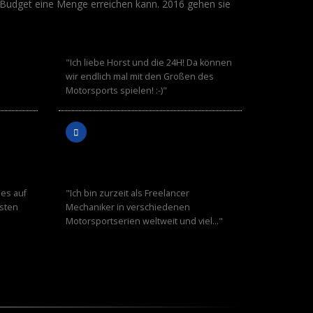
udget eine Menge erreichen kann. 2016 gehen sie
RALF
WINGENTER
"Ich liebe Horst und die 24H! Da können
wir endlich mal mit den Großen des
Motorsports spielen! :-)"
RENE
SEBESTA
les auf
"Ich bin zurzeit als Freelancer
rsten
Mechaniker in verschiedenen
Motorsportserien weltweit und viel…"