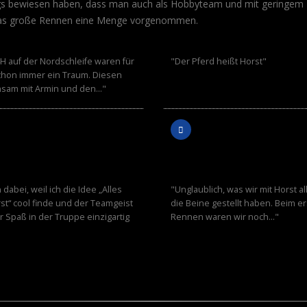
s bewiesen haben, dass man auch als Hobbyteam und mit geringem B
Z
INGO
 das große Rennen eine Menge vorgenommen.
TER
BENDER
H auf der Nordschleife waren für
"Der Pferd heißt Horst"
chon immer ein Traum. Diesen
sam mit Armin und den…"
MUT
THOMAS
NER
KRAICZOK
n dabei, weil ich die Idee „Alles
"Unglaublich, was wir mit Horst al
st“ cool finde und der Teamgeist
die Beine gestellt haben. Beim e
 Spaß in der Truppe einzigartig
Rennen waren wir noch…"