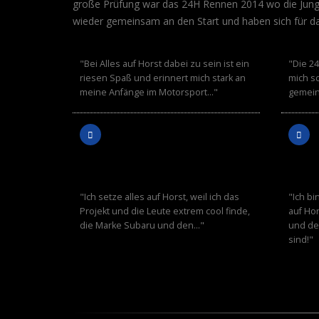
große Prüfung war das 24H Rennen 2014 wo die Jung
ARMIN
LUT
wieder gemeinsam an den Start und haben sich für
SCHWARZ
RICH
"Bei Alles auf Horst dabei zu sein ist ein
"Die 24
riesen Spaß und erinnert mich stark an
mich s
meine Anfänge im Motorsport…"
gemein
MARC
HEL
WINGENTER
STEI
"Ich setze alles auf Horst, weil ich das
"Ich bi
Projekt und die Leute extrem cool finde,
auf Hor
die Marke Subaru und den…"
und der
sind!"